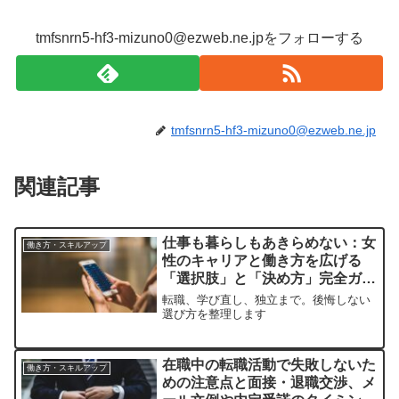
tmfsnrn5-hf3-mizuno0@ezweb.ne.jpをフォローする
tmfsnrn5-hf3-mizuno0@ezweb.ne.jp
関連記事
仕事も暮らしもあきらめない：女
働き方・スキルアップ
性のキャリアと働き方を広げる
「選択肢」と「決め方」完全ガイ
ド
転職、学び直し、独立まで。後悔しない
選び方を整理します
在職中の転職活動で失敗しないた
働き方・スキルアップ
めの注意点と面接・退職交渉、メ