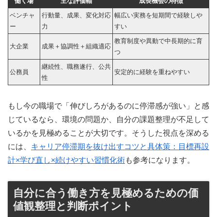
働く場
主な評価軸
成長機会の特徴
ベンチャ
行動量、成果、変化対応
幅広い実務を短期間で経験しや
ー
力
すい
教育制度や異動で中長期的に育
大企業
成果＋協調性＋組織適応
つ
継続性、職務遂行、公共
公務員
安定的に経験を重ねやすい
性
もし今の職場で「伸びしろがあるのに停滞感が強い」と感
じているなら、環境の問題か、自分の課題整理が不足して
いるかを見極めることが大切です。そうした視点を深める
には、
キャリア停滞期を抜け出すコツと具体策：目標再設
計×学び直し×続けやすい習慣化術
も参考になります。
自分に合う働き方を見極めるための価
値観整理と判断ポイント