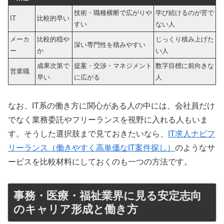
技術・職種横断で広がりや
学び続けるのが苦で
IT
比較的早い
すい
ない人
メーカ
比較的穏や
じっくり積み上げた
深い専門性を積みやすい
ー
か
い人
成果次第で
提案・交渉・マネジメント
数字目標に前向きな
営業職
早い
に広がる
人
なお、IT系の働き方に関心がある人の中には、会社員だけ
でなく業務委託やフリーランスを視野に入れる人もいま
す。そうした選択肢まで見ておきたいなら、
IT求人ナビフ
リーランス（働きやすく高単価なIT案件探し）
のようなサ
ービスを比較材料にしておくのも一つの方法です。
事務・医療・福祉業界に見る安定志向
のキャリア形成と働き方