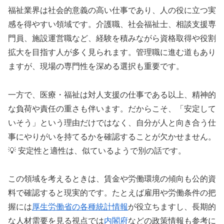
福祉業界は社会的意義の高い仕事であり、人の役に立つ実
感を得やすい領域です。介護職、社会福祉士、相談支援専
門員、施設運営職など、経験を積みながら資格取得や役割
拡大を目指す人が多く見られます。管理職に進む道もあり
ますが、現場の専門性を深める選択も重要です。
一方で、医療・福祉は対人支援の仕事である以上、精神的
な負荷や責任の重さも伴います。だからこそ、「安定して
いそう」という理由だけではなく、自分が人と向き合う仕
事にやりがいを持てるかを確認することが欠かせません。
💡 安定性と適性は、似ているようで別の話です。
この領域を考えるときは、賃金や労働環境の傾向も公的資
料で確認すると現実的です。たとえば雇用や労働条件の把
握には
厚生労働省の各種統計情報
が役立ちますし、長期的
な人材需要を見る視点では
内閣府
などの政策情報も参考に