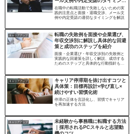
ール文例や内定受諾のタイミング
まで徹底解説
在職中の転職活動で失敗しないための実
践的注意点と面接・退職交渉、メール文
例や内定受諾の適切なタイミングを解説
転職の失敗例を面接や企業選び、
キャリアアップ
年収交渉別に解説し具体的な回避
策と成功のステップを紹介
面接・企業選び・年収交渉別の失敗例と
実践的な回避策を詳しく解説、成功する
ためのステップと具体的な行動指針も提
示
キャリア停滞期を抜け出すコツと
キャリアアップ
具体策：目標再設計×学び直し×
続けやすい習慣化術
停滞の正体を言語化し、習慣でキャリア
を再加速する方法
未経験から事務職に転職する方法
キャリアアップ
｜採用されるPCスキルと志望動
機のコツ