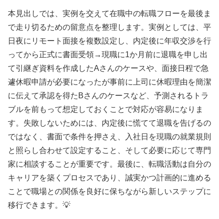
本見出しでは、実例を交えて在職中の転職フローを最後ま
で走り切るための留意点を整理します。実例としては、平
日夜にリモート面接を複数設定し、内定後に年収交渉を行
ってから正式に書面受領→現職に1か月前に退職を申し出
て引継ぎ資料を作成したAさんのケースや、面接日程で急
遽休暇申請が必要になったが事前に上司に休暇理由を簡潔
に伝えて承認を得たBさんのケースなど、予測されるトラ
ブルを前もって想定しておくことで対応が容易になりま
す。失敗しないためには、内定後に慌てて退職を告げるの
ではなく、書面で条件を押さえ、入社日を現職の就業規則
と照らし合わせて設定すること、そして必要に応じて専門
家に相談することが重要です。最後に、転職活動は自分の
キャリアを築くプロセスであり、誠実かつ計画的に進める
ことで職場との関係を良好に保ちながら新しいステップに
移行できます。💡