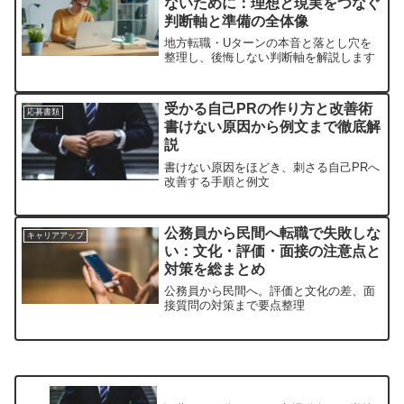
ないために：理想と現実をつなぐ
判断軸と準備の全体像
地方転職・Uターンの本音と落とし穴を
整理し、後悔しない判断軸を解説します
受かる自己PRの作り方と改善術
応募書類
書けない原因から例文まで徹底解
説
書けない原因をほどき、刺さる自己PRへ
改善する手順と例文
公務員から民間へ転職で失敗しな
キャリアアップ
い：文化・評価・面接の注意点と
対策を総まとめ
公務員から民間へ。評価と文化の差、面
接質問の対策まで要点整理