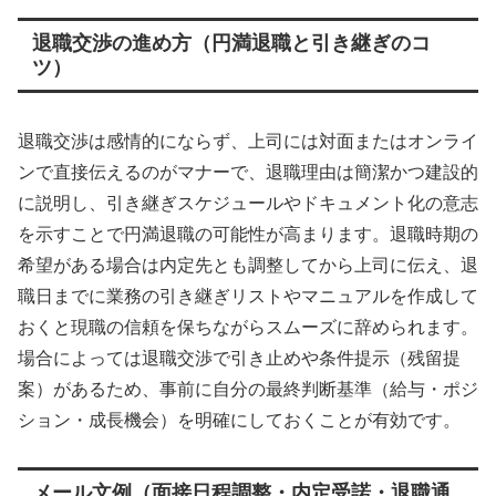
退職交渉の進め方（円満退職と引き継ぎのコ
ツ）
退職交渉は感情的にならず、上司には対面またはオンライ
ンで直接伝えるのがマナーで、退職理由は簡潔かつ建設的
に説明し、引き継ぎスケジュールやドキュメント化の意志
を示すことで円満退職の可能性が高まります。退職時期の
希望がある場合は内定先とも調整してから上司に伝え、退
職日までに業務の引き継ぎリストやマニュアルを作成して
おくと現職の信頼を保ちながらスムーズに辞められます。
場合によっては退職交渉で引き止めや条件提示（残留提
案）があるため、事前に自分の最終判断基準（給与・ポジ
ション・成長機会）を明確にしておくことが有効です。
メール文例（面接日程調整・内定受諾・退職通