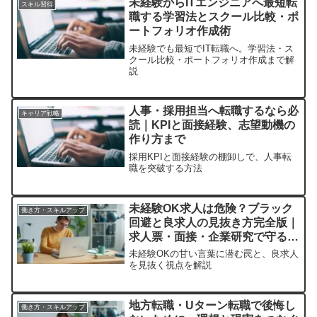
未経験からITエンジニアへ最短転
スキル習得
職する学習法とスクール比較・ポ
ートフォリオ作成術
未経験でも最短でIT転職へ。学習法・ス
クール比較・ポートフォリオ作成まで解
説
人事・採用担当へ転職するなら必
キャリア戦略
読｜KPIと面接経験、志望動機の
作り方まで
採用KPIと面接経験の棚卸しで、人事転
職を突破する方法
未経験OK求人は危険？ブラック
働き方・スキルアップ
回避と良求人の見抜き方完全版｜
求人票・面接・企業研究で守る転
職術
未経験OKの甘い言葉に潜む罠と、良求人
を見抜く視点を解説
地方転職・Uターン転職で後悔し
働き方・スキルアップ