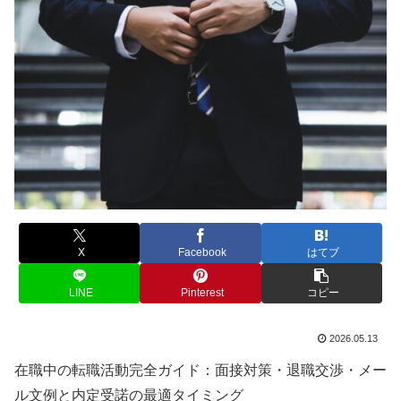
X
Facebook
はてブ
LINE
Pinterest
コピー
2026.05.13
在職中の転職活動完全ガイド：面接対策・退職交渉・メー
ル文例と内定受諾の最適タイミング