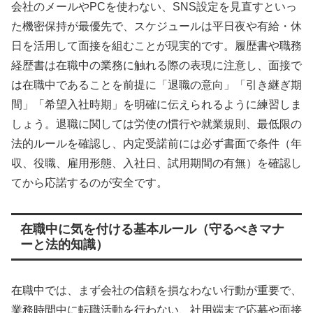
会社のメールやPCを使わない、SNS設定を見直すといっ
た機密保持が最優先で、スケジュールは平日夜や有給・休
日を活用して面接を組むことが現実的です。履歴書や職務
経歴書は在職中の業務に触れる際の表現に注意し、面接で
は在職中であることを前提に「退職の意向」「引き継ぎ期
間」「希望入社時期」を明確に伝えられるように練習しま
しょう。退職に関しては労使の慣行や就業規則、最低限の
法的ルールを確認し、内定受諾前には必ず書面で条件（年
収、役職、雇用形態、入社日、試用期間の有無）を確認し
てから応諾するのが安全です。
在職中に気を付ける基本ルール（守るべきマナ
ーと法的知識）
在職中では、まず会社の信頼を損なわない行動が重要で、
業務時間中に転職活動を行わない、社用端末で応募や面接