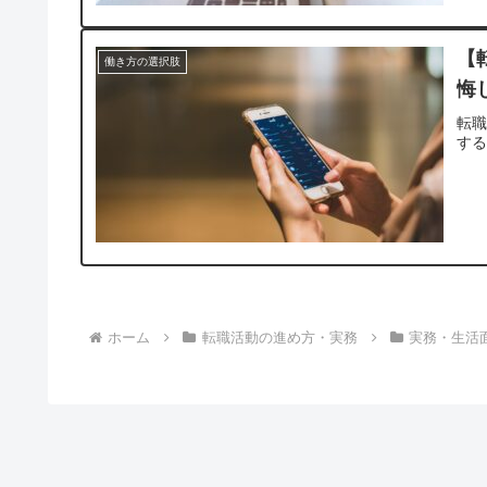
【
働き方の選択肢
悔
転
す
ホーム
転職活動の進め方・実務
実務・生活