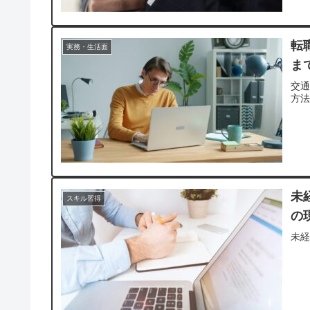
転
実務・生活面
ま
交
方
未
スキル習得
の
未