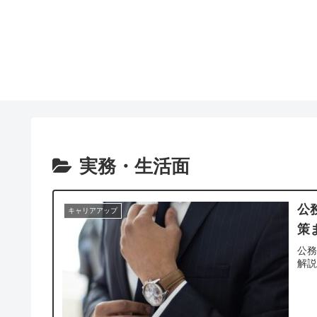
実務・生活面
公
キャリアアップ
策
公
解