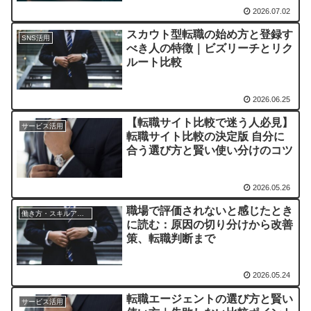
2026.07.02
スカウト型転職の始め方と登録す
SNS活用
べき人の特徴｜ビズリーチとリク
ルート比較
2026.06.25
【転職サイト比較で迷う人必見】
サービス活用
転職サイト比較の決定版 自分に
合う選び方と賢い使い分けのコツ
2026.05.26
職場で評価されないと感じたとき
働き方・スキルアップ
に読む：原因の切り分けから改善
策、転職判断まで
2026.05.24
転職エージェントの選び方と賢い
サービス活用