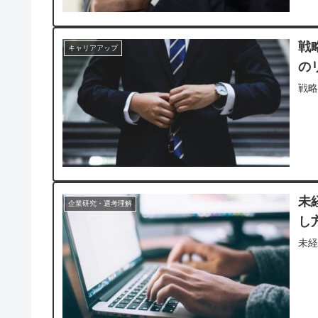
戦
キャリアアップ
の
戦略
未
企業研究・選考理解
し
未