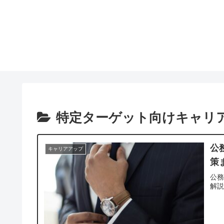
特定ターゲット向けキャリ
公
キャリアアップ
策
公
解