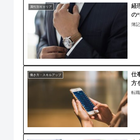
経
属性別キャリア
の
簿記
仕
働き方・スキルアップ
方
転