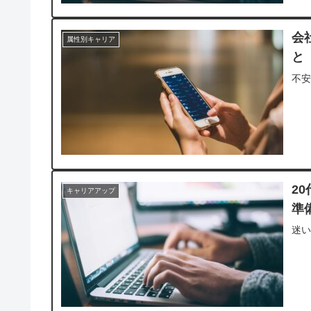
会
属性別キャリア
と
不
2
キャリアアップ
準
迷