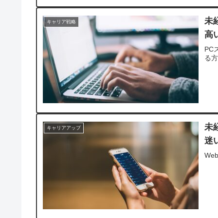
未
キャリア戦略
高
PC
る
未
キャリアアップ
迷
We