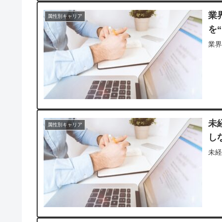
業
属性別キャリア
を
業
未
属性別キャリア
し
未