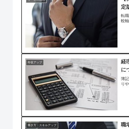
定
転
較
経
年収アップ
に
簿
り
職
働き方・スキルアップ