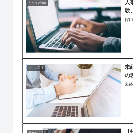
人
キャリア戦略
験
採用
未
スキル習得
の
未
【
サービス活用