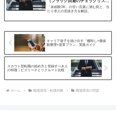
（ブラック回避のチェックリスト
付き）
「未経験OK」の甘い言葉に潜む罠と、当
たり求人の見抜き方を解説。
キャリア迷子を抜け出す「棚卸し×価値
観整理×逆算プラン」実践ガイド
スカウト型転職の始め方と登録すべき人
の特徴｜ビズリーチとリクルート比較
ホーム
職場環境・転職判断
職場環境の問題