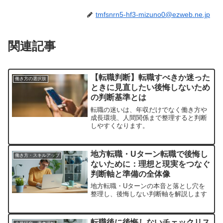
tmfsnrn5-hf3-mizuno0@ezweb.ne.jp
関連記事
【転職判断】転職すべきか迷った
働き方の選択肢
ときに見直したい後悔しないため
の判断基準とは
転職の迷いは、年収だけでなく働き方や
成長環境、人間関係まで整理すると判断
しやすくなります。
地方転職・Uターン転職で後悔し
働き方・スキルアップ
ないために：理想と現実をつなぐ
判断軸と準備の全体像
地方転職・Uターンの本音と落とし穴を
整理し、後悔しない判断軸を解説します
転職後に後悔しないチェックリス