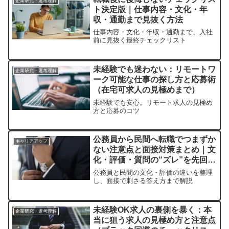
企業研究・選考理解
ト決定版｜仕事内容・文化・年
収・通勤まで見抜く方法
仕事内容・文化・年収・通勤まで、入社
前に見抜く最終チェックリスト
未経験でも迷わない：リモートワ
企業研究・選考理解
ーク可能な仕事の探し方と応募術
（在宅可求人の見極めまで）
未経験でも安心。リモート求人の見極め
方と応募のコツ
公務員から民間へ転職でつまずか
キャリアアップ
ない注意点と面接対策まとめ｜文
化・評価・質問の“ズレ”を先回り
する
公務員と民間の文化・評価の違いを整理
し、面接で刺さる答え方まで解説
未経験OK求人の裏側を暴く：本
企業研究・選考理解
当に狙う求人の見極め方と注意点