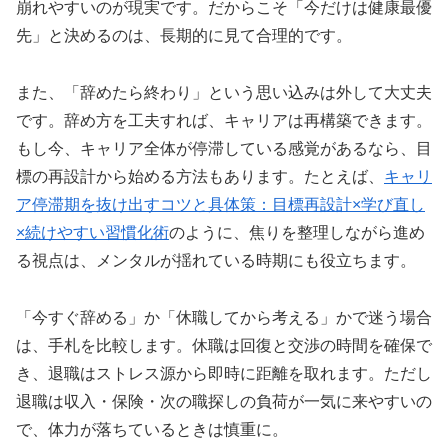
崩れやすいのが現実です。だからこそ「今だけは健康最優
先」と決めるのは、長期的に見て合理的です。
また、「辞めたら終わり」という思い込みは外して大丈夫
です。辞め方を工夫すれば、キャリアは再構築できます。
もし今、キャリア全体が停滞している感覚があるなら、目
標の再設計から始める方法もあります。たとえば、
キャリ
ア停滞期を抜け出すコツと具体策：目標再設計×学び直し
×続けやすい習慣化術
のように、焦りを整理しながら進め
る視点は、メンタルが揺れている時期にも役立ちます。
「今すぐ辞める」か「休職してから考える」かで迷う場合
は、手札を比較します。休職は回復と交渉の時間を確保で
き、退職はストレス源から即時に距離を取れます。ただし
退職は収入・保険・次の職探しの負荷が一気に来やすいの
で、体力が落ちているときは慎重に。