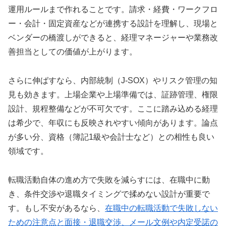
運用ルールまで作れることです。請求・経費・ワークフロ
ー・会計・固定資産などが連携する設計を理解し、現場と
ベンダーの橋渡しができると、経理マネージャーや業務改
善担当としての価値が上がります。
さらに伸ばすなら、内部統制（J-SOX）やリスク管理の知
見も効きます。上場企業や上場準備では、証跡管理、権限
設計、規程整備などが不可欠です。ここに踏み込める経理
は希少で、年収にも反映されやすい傾向があります。論点
が多い分、資格（簿記1級や会計士など）との相性も良い
領域です。
転職活動自体の進め方で失敗を減らすには、在職中に動
き、条件交渉や退職タイミングで揉めない設計が重要で
す。もし不安があるなら、
在職中の転職活動で失敗しない
ための注意点と面接・退職交渉、メール文例や内定受諾の