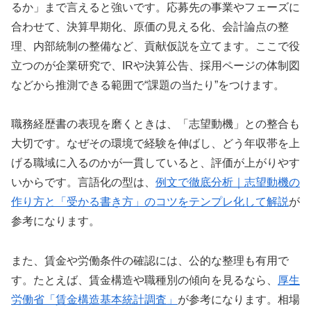
るか」まで言えると強いです。応募先の事業やフェーズに
合わせて、決算早期化、原価の見える化、会計論点の整
理、内部統制の整備など、貢献仮説を立てます。ここで役
立つのが企業研究で、IRや決算公告、採用ページの体制図
などから推測できる範囲で“課題の当たり”をつけます。
職務経歴書の表現を磨くときは、「志望動機」との整合も
大切です。なぜその環境で経験を伸ばし、どう年収帯を上
げる職域に入るのかが一貫していると、評価が上がりやす
いからです。言語化の型は、
例文で徹底分析｜志望動機の
作り方と「受かる書き方」のコツをテンプレ化して解説
が
参考になります。
また、賃金や労働条件の確認には、公的な整理も有用で
す。たとえば、賃金構造や職種別の傾向を見るなら、
厚生
労働省「賃金構造基本統計調査」
が参考になります。相場