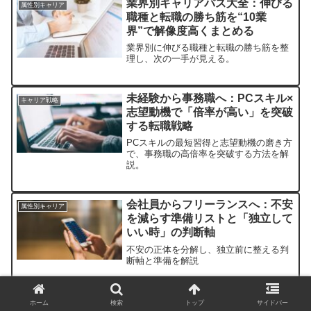
業界別キャリアパス大全：伸びる
属性別キャリア
職種と転職の勝ち筋を“10業
界”で解像度高くまとめる
業界別に伸びる職種と転職の勝ち筋を整
理し、次の一手が見える。
未経験から事務職へ：PCスキル×
キャリア戦略
志望動機で「倍率が高い」を突破
する転職戦略
PCスキルの最短習得と志望動機の磨き方
で、事務職の高倍率を突破する方法を解
説。
会社員からフリーランスへ：不安
属性別キャリア
を減らす準備リストと「独立して
いい時」の判断軸
不安の正体を分解し、独立前に整える判
断軸と準備を解説
ホーム
検索
トップ
サイドバー