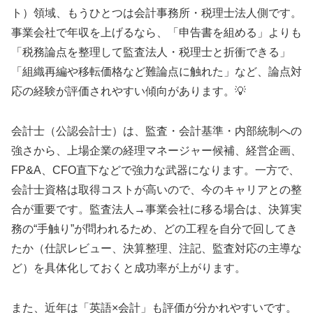
ト）領域、もうひとつは会計事務所・税理士法人側です。
事業会社で年収を上げるなら、「申告書を組める」よりも
「税務論点を整理して監査法人・税理士と折衝できる」
「組織再編や移転価格など難論点に触れた」など、論点対
応の経験が評価されやすい傾向があります。💡
会計士（公認会計士）は、監査・会計基準・内部統制への
強さから、上場企業の経理マネージャー候補、経営企画、
FP&A、CFO直下などで強力な武器になります。一方で、
会計士資格は取得コストが高いので、今のキャリアとの整
合が重要です。監査法人→事業会社に移る場合は、決算実
務の“手触り”が問われるため、どの工程を自分で回してき
たか（仕訳レビュー、決算整理、注記、監査対応の主導な
ど）を具体化しておくと成功率が上がります。
また、近年は「英語×会計」も評価が分かれやすいです。