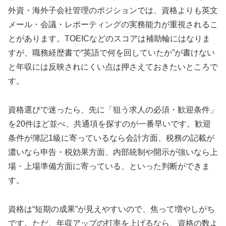
外資・海外子会社管理のポジションでは、資格よりも英文
メール・会議・レポーティングの実務能力が重視されるこ
とがあります。TOEICなどのスコアは補助輪にはなりま
すが、職務経歴書で“英語で何を回していたか”が書けない
と年収には反映されにくい点は押さえておきたいところで
す。
資格選びで迷ったら、先に「狙う求人の必須・歓迎条件」
を20件ほど並べ、共通項を探すのが一番早いです。歓迎
条件が簿記1級に寄っているなら会計方面、税務の記載が
濃いなら申告・税効果方面、内部統制や開示が強いなら上
場・上場準備方面に寄っている、といった判断ができま
す。
資格は“短期の成果”が見えやすいので、焦って増やしがち
です。ただ、年収アップの打率を上げるなら、資格の数よ