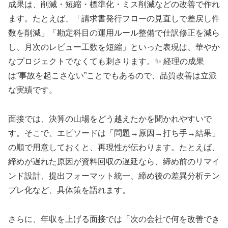
成果は、削減・短縮・標準化・ミス削減などの改善で作れ
ます。たとえば、「請求書発行フローの見直しで差戻し件
数を削減」「勘定科目の運用ルール整備で仕訳修正を減ら
し、月次のレビュー工数を短縮」といった表現は、華やか
なプロジェクトでなくても刺さります。✨ 経理の成果
は“事故を起こさない”ことでもあるので、品質改善は立派
な実績です。
面接では、決算の山場をどう越えたかを聞かれやすいで
す。そこで、エピソードは「問題→原因→打ち手→結果」
の順で用意しておくと、再現性が伝わります。たとえば、
締めが遅れた原因が資料回収の遅延なら、締め前のリマイ
ンド設計、提出フォーマット統一、締め後の差異分析テン
プレ化など、具体策を語れます。
さらに、年収を上げる面接では「次の会社で何を改善でき