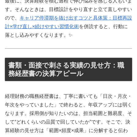
最後に、決算経験を積む過程で伸び悩みを感じる人もいま
す。そんなときは、目標設計をやり直すと立て直しやすい
ので、
キャリア停滞期を抜け出すコツと具体策：目標再設
計×学び直し×続けやすい習慣化術
を併読すると、行動に
落とし込みやすくなります。✨
書類・面接で刺さる実績の見せ方：職
務経歴書の決算アピール
経理財務の職務経歴書は、丁寧に書いても「日次・月次・
年次をやっていました」で終わると、年収アップには弱く
なります。採用側が知りたいのは、担当範囲と難易度、そ
して“どれくらいの品質で回していたか”です。そこで、決
算経験の見せ方は「範囲×頻度×成果」に分解すると伝わ