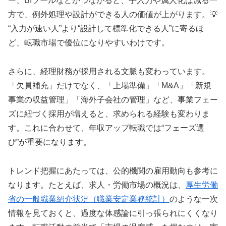
ー、BIツールなどがつながると、手入力や属人化は減る一
方で、例外処理や設計ができる人の価値が上がります。💡
“入力が速い人”より“設計して標準化できる人”に寄るほ
ど、転職市場で優位になりやすいわけです。
さらに、経理財務が採用される文脈も変わっています。
「欠員補充」だけでなく、「上場準備」「M&A」「新規
事業の収益管理」「海外子会社の管理」など、事業フェー
ズに紐づく採用が増えると、求められる経験も変わりま
す。これに合わせて、年収アップ転職では“フェーズ選
び”が重要になります。
トレンド把握にあたっては、公的機関の雇用動向も参考に
なります。たとえば、求人・労働市場の概況は、
厚生労働
省の一般職業紹介状況（職業安定業務統計）
のような一次
情報を見ておくと、過度な体感論に引っ張られにくくなり