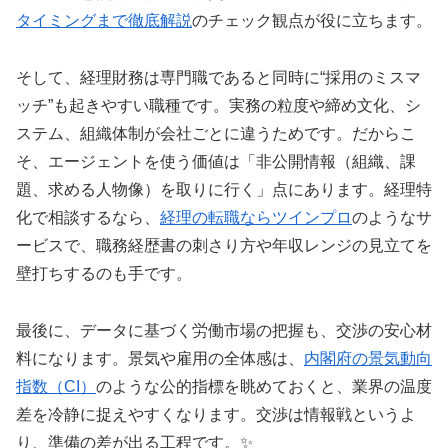
タイミングまで徹底解説
のチェック観点が役に立ちます。
そして、経理財務は専門職であると同時に“採用のミスマ
ッチ”も起きやすい職種です。実務の粒度や締め文化、シ
ステム、組織体制が会社ごとに違うためです。だからこ
そ、エージェントを使う価値は「非公開情報（組織、課
題、求める人物像）を取りに行く」点にあります。経理特
化で相談するなら、
経理の転職ならツインプロ
のようなサ
ービスで、職務経歴書の刺さり方や年収レンジの見立てを
壁打ちするのも手です。
最後に、データに基づく労働市場の把握も、交渉の安心材
料になります。景気や雇用の全体感は、
内閣府の景気動向
指数（CI）
のような公的指標を眺めておくと、業界の温度
差を冷静に捉えやすくなります。交渉は情報戦というよ
り、準備の差が出る工程です。✨