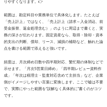
りやすくなります。👉
範囲は、勘定科目や業務単位で具体化します。たとえば
「売上計上」ではなく、「売上計上（請求～入金消込、前
受金振替、返金処理含む）」のように周辺まで書くと、実
務の深さが伝わります。固定資産なら、取得・除却・資本
的支出の判断、償却、リース、減損の補助など、触れた論
点を書ける範囲で添えると強いです。
頻度は、月次締め日数や四半期対応、繁忙期の体制などで
示せます。「月次5営業日締め」「四半期レビュー資料作
成」「年次は税理士・監査対応含めて主担当」など、企業
側がイメージしやすい言葉に変換します。ここで嘘は不要
で、実際にやった範囲を“誤解なく具体的に”書くのがコツ
です。