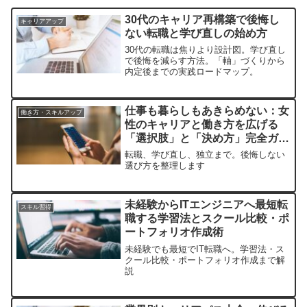
30代のキャリア再構築で後悔し
キャリアアップ
ない転職と学び直しの始め方
30代の転職は焦りより設計図。学び直し
で後悔を減らす方法。「軸」づくりから
内定後までの実践ロードマップ。
仕事も暮らしもあきらめない：女
働き方・スキルアップ
性のキャリアと働き方を広げる
「選択肢」と「決め方」完全ガイ
ド
転職、学び直し、独立まで。後悔しない
選び方を整理します
未経験からITエンジニアへ最短転
スキル習得
職する学習法とスクール比較・ポ
ートフォリオ作成術
未経験でも最短でIT転職へ。学習法・ス
クール比較・ポートフォリオ作成まで解
説