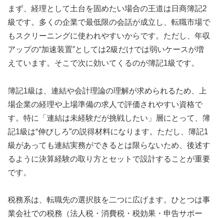
まず、経理として土台を固めたい場合の王道は日商簿記2
級です。多くの企業で最低限の会話が成立し、転職市場で
もスクリーニングに使われやすいからです。ただし、年収
アップの“加速装置”としては2級だけでは弱いケースが増
えています。そこで次に効いてくるのが簿記1級です。
簿記1級は、連結や会計理論の理解が求められるため、上
場企業の経理や上場準備の求人で評価されやすい資格で
す。特に「連結は未経験だが挑戦したい」層にとって、簿
記1級は“伸びしろ”の説得材料になります。ただし、簿記1
級があっても連結実務ができるとは限らないため、後述す
るように決算経験の取り方とセットで設計することが重要
です。
税務系は、転職先の選択肢を二つに広げます。ひとつは事
業会社での税務（法人税・消費税・税効果・申告サポー