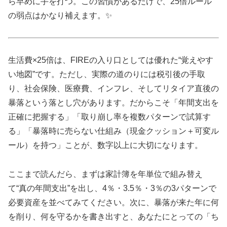
ら早めに手を打つ。この習慣があるだけで、25倍ルール
の弱点はかなり補えます。✨
生活費×25倍は、FIREの入り口としては優れた“覚えやす
い地図”です。ただし、実際の道のりには税引後の手取
り、社会保険、医療費、インフレ、そしてリタイア直後の
暴落という落とし穴があります。だからこそ「年間支出を
正確に把握する」「取り崩し率を複数パターンで試算す
る」「暴落時に売らない仕組み（現金クッション＋可変ル
ール）を持つ」ことが、数字以上に大切になります。
ここまで読んだら、まずは家計簿を年単位で組み替え
て“真の年間支出”を出し、4％・3.5％・3％の3パターンで
必要資産を並べてみてください。次に、暴落が来た年に何
を削り、何を守るかを書き出すと、あなたにとっての「ち