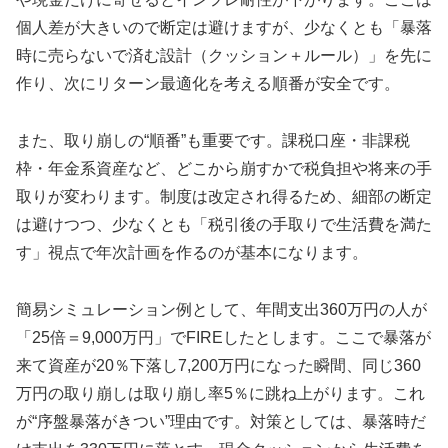
個人差が大きいので断定は避けますが、少なくとも「暴落
時に売らないで済む設計（クッション＋ルール）」を先に
作り、次にリターン最適化を考える順番が安全です。
また、取り崩しの“順番”も重要です。課税口座・非課税
枠・年金系資産など、どこから崩すかで税負担や将来の手
取りが変わります。制度は改定され得るため、細部の断定
は避けつつ、少なくとも「税引後の手取りで生活費を満た
す」視点で年次計画を作るのが基本になります。
簡易シミュレーション例として、年間支出360万円の人が
「25倍＝9,000万円」でFIREしたとします。ここで暴落が
来て資産が20％下落し7,200万円になった瞬間、同じ360
万円の取り崩しは取り崩し率5％に跳ね上がります。これ
が“序盤暴落がきつい”理由です。対策としては、暴落時だ