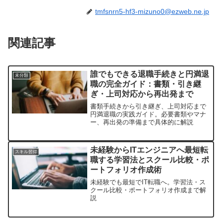
tmfsnrn5-hf3-mizuno0@ezweb.ne.jp
関連記事
誰でもできる退職手続きと円満退
未分類
職の完全ガイド：書類・引き継
ぎ・上司対応から再出発まで
書類手続きから引き継ぎ、上司対応まで
円満退職の実践ガイド。必要書類やマナ
ー、再出発の準備まで具体的に解説
未経験からITエンジニアへ最短転
スキル習得
職する学習法とスクール比較・ポ
ートフォリオ作成術
未経験でも最短でIT転職へ。学習法・ス
クール比較・ポートフォリオ作成まで解
説