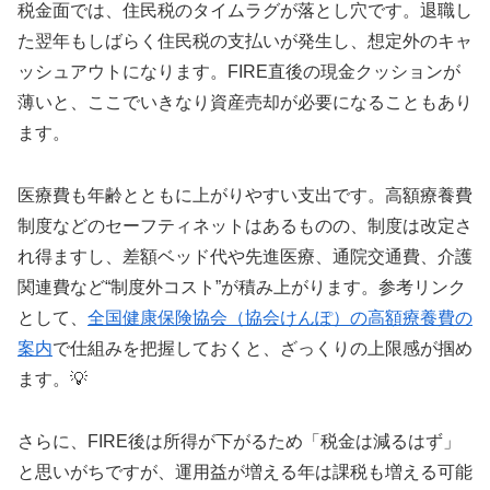
税金面では、住民税のタイムラグが落とし穴です。退職し
た翌年もしばらく住民税の支払いが発生し、想定外のキャ
ッシュアウトになります。FIRE直後の現金クッションが
薄いと、ここでいきなり資産売却が必要になることもあり
ます。
医療費も年齢とともに上がりやすい支出です。高額療養費
制度などのセーフティネットはあるものの、制度は改定さ
れ得ますし、差額ベッド代や先進医療、通院交通費、介護
関連費など“制度外コスト”が積み上がります。参考リンク
として、
全国健康保険協会（協会けんぽ）の高額療養費の
案内
で仕組みを把握しておくと、ざっくりの上限感が掴め
ます。💡
さらに、FIRE後は所得が下がるため「税金は減るはず」
と思いがちですが、運用益が増える年は課税も増える可能