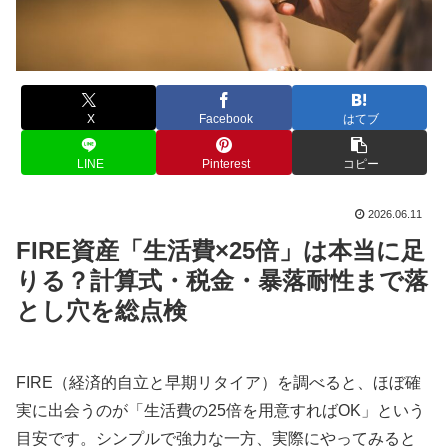
X
Facebook
はてブ
LINE
Pinterest
コピー
2026.06.11
FIRE資産「生活費×25倍」は本当に足
りる？計算式・税金・暴落耐性まで落
とし穴を総点検
FIRE（経済的自立と早期リタイア）を調べると、ほぼ確
実に出会うのが「生活費の25倍を用意すればOK」という
目安です。シンプルで強力な一方、実際にやってみると