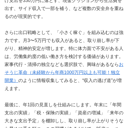
け支出を330万円に落とす、現金クッションから生活費を
出す、サイド収入で一部を補う、など複数の安全弁を重ね
るのが現実的です。
さらに出口戦略として、「小さく稼ぐ」を組み込むのは強
力です。月3〜5万円でも収入があると、取り崩し率が下
がり、精神的安定が増します。特に体力面で不安がある人
は、労働集約度の低い働き方を検討する価値があります。
家事代行・清掃の独立なども選択肢で、興味があるなら
お
そうじ革命（未経験から年商1000万円以上も可能！独立
開業）
のように情報収集してみると、“収入の逃げ道”が増
えます。
最後に、年1回の見直しを仕組みにします。年末に「年間
支出の実績」「税・保険の実績」「資産の増減」「来年の
大きな支出予定」を棚卸しし、取り崩し率が上がりそうな