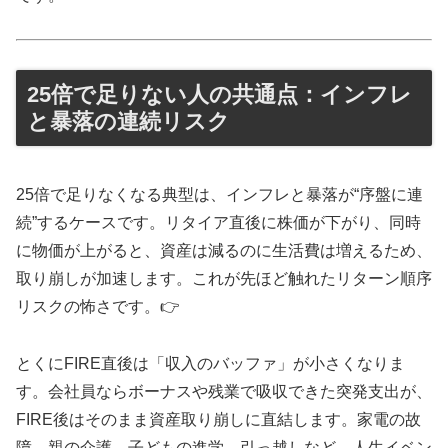
25倍で足りない人の共通点：インフレ
と暴落の連続リスク
25倍で足りなくなる典型は、インフレと暴落が“序盤に連
続”するケースです。リタイア直後に株価が下がり、同時
に物価が上がると、資産は減るのに生活費は増えるため、
取り崩しが加速します。これが先ほど触れたリターン順序
リスクの怖さです。👉
とくにFIRE直後は「収入のバッファ」が小さくなりま
す。会社員ならボーナスや残業で吸収できた突発支出が、
FIRE後はそのまま資産取り崩しに直結します。家電の故
障、親の介護、子どもの進学、引っ越しなど、人生イベン