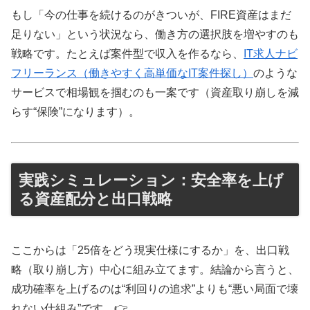
もし「今の仕事を続けるのがきついが、FIRE資産はまだ
足りない」という状況なら、働き方の選択肢を増やすのも
戦略です。たとえば案件型で収入を作るなら、
IT求人ナビ
フリーランス（働きやすく高単価なIT案件探し）
のような
サービスで相場観を掴むのも一案です（資産取り崩しを減
らす“保険”になります）。
実践シミュレーション：安全率を上げ
る資産配分と出口戦略
ここからは「25倍をどう現実仕様にするか」を、出口戦
略（取り崩し方）中心に組み立てます。結論から言うと、
成功確率を上げるのは“利回りの追求”よりも“悪い局面で壊
れない仕組み”です。👉