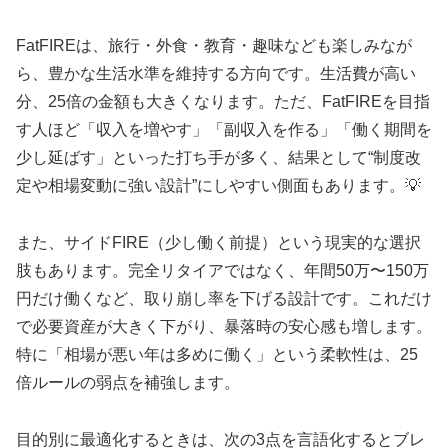
FatFIREは、旅行・外食・教育・趣味なども楽しみなが
ら、豊かな生活水準を維持する方向です。生活費が高い
分、25倍の金額も大きくなります。ただ、FatFIREを目指
す人ほど「収入を増やす」「副収入を作る」「働く期間を
少し延ばす」といった打ち手が多く、結果として“制度改
定や相場変動に強い設計”にしやすい側面もあります。💡
また、サイドFIRE（少し働く前提）という現実的な選択
肢もあります。完全リタイアではなく、年間50万〜150万
円だけ働くなど、取り崩し率を下げる設計です。これだけ
で必要資産が大きく下がり、暴落時の安心感も増します。
特に「相場が悪い年は多めに働く」という柔軟性は、25
倍ルールの弱点を補強します。
目的別に最適化するときは、次の3点を言語化するとブレ