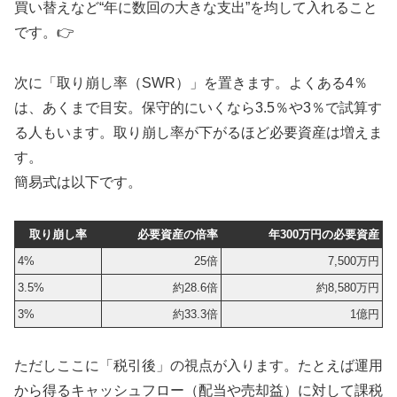
買い替えなど“年に数回の大きな支出”を均して入れること
です。👉
次に「取り崩し率（SWR）」を置きます。よくある4％
は、あくまで目安。保守的にいくなら3.5％や3％で試算す
る人もいます。取り崩し率が下がるほど必要資産は増えま
す。
簡易式は以下です。
取り崩し率
必要資産の倍率
年300万円の必要資産
4%
25倍
7,500万円
3.5%
約28.6倍
約8,580万円
3%
約33.3倍
1億円
ただしここに「税引後」の視点が入ります。たとえば運用
から得るキャッシュフロー（配当や売却益）に対して課税