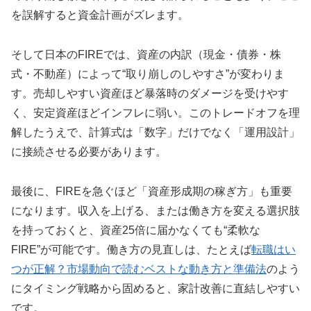
を誤解すると資金計画がズレます。
そして日本のFIREでは、資産の内訳（現金・債券・株
式・不動産）によって“取り崩しのしやすさ”が変わりま
す。売却しやすい資産ほど暴落時のダメージを受けやす
く、安定資産ほどインフレに弱い。このトレードオフを理
解したうえで、計算式は「数字」だけでなく「運用設計」
に接続させる必要があります。
最後に、FIREを急ぐほど「資産形成期の稼ぎ方」も重要
になります。収入を上げる、または働き方を変える選択肢
を持っておくと、資産25倍に届かなくても“柔軟な
FIRE”が可能です。働き方の見直しは、たとえば
転職はい
つが正解？市場動向で読むベストな動き方と準備法
のよう
にタイミング戦略から固めると、家計改善に直結しやすい
です。