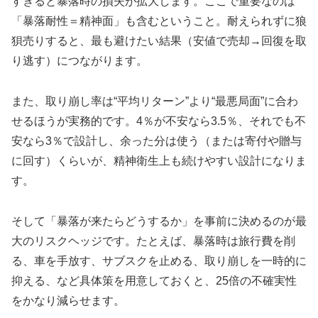
すぎると暴落時の損失が拡大します。ここで重要なのは
「暴落耐性＝精神面」も含むということ。耐えられずに狼
狽売りすると、最も避けたい結果（安値で売却→回復を取
り逃す）につながります。
また、取り崩し率は“平均リターン”より“最悪局面”に合わ
せるほうが実務的です。4％が不安なら3.5％、それでも不
安なら3％で設計し、余った分は使う（または寄付や贈与
に回す）くらいが、精神衛生上も続けやすい設計になりま
す。
そして「暴落が来たらどうするか」を事前に決めるのが最
大のリスクヘッジです。たとえば、暴落時は旅行費を削
る、車を手放す、サブスクを止める、取り崩しを一時的に
抑える、など具体策を用意しておくと、25倍の不確実性
をかなり減らせます。