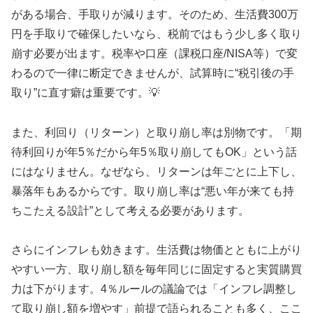
がある場合、手取りが減ります。そのため、生活費300万
円を手取りで確保したいなら、税前ではもう少し多く取り
崩す必要が出ます。税率や口座（課税口座/NISA等）で変
わるので一律に断定できませんが、試算時に“税引後の手
取り”に直す癖は重要です。💡
また、利回り（リターン）と取り崩し率は別物です。「期
待利回りが年5％だから年5％取り崩してもOK」という話
にはなりません。なぜなら、リターンは年ごとに上下し、
暴落年もあるからです。取り崩し率は“悪い年が来ても持
ちこたえる設計”として考える必要があります。
さらにインフレも効きます。生活費は物価とともに上がり
やすい一方、取り崩し額を毎年同じに固定すると実質購買
力は下がります。4％ルールの議論では「インフレ調整し
て取り崩し額を増やす」前提で語られることも多く、ここ