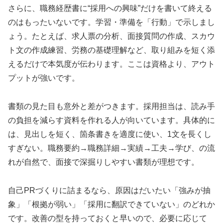
さらに、職務経歴書に“採用への興味”だけを書いて終える
のはもったいないです。学習・準備を「行動」で示しまし
ょう。たとえば、求人票の分析、面接質問の作成、スカウ
ト文の作成練習、労務の基礎理解など、取り組みを短く添
えるだけで本気度が伝わります。ここは資格より、アウト
プットが強いです。
書類の見た目も意外と差がつきます。採用担当は、読み手
の負担を減らす資料を作れる人が向いています。具体的に
は、見出しを短く、箇条書きを適度に使い、1文を長くし
すぎない。職務要約→職務詳細→実績→工夫→学び、の流
れが自然で、面接で深掘りしやすい書類が理想です。
自己PRづくりに詰まるなら、原因はだいたい「強みが抽
象」「根拠が弱い」「採用に翻訳できていない」のどれか
です。改善の型を持っておくと早いので、必要に応じて