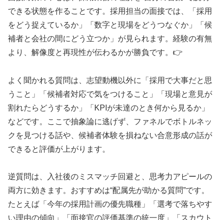
できる状態を作ることです。採用担当の面接では、「採用
をどう捉えているか」「数字と現場をどうつなぐか」「候
補者と会社の間にどう立つか」が見られます。経験の有無
より、解像度と再現性が伝わるかが勝負です。👉
よく聞かれる質問は、志望動機以外に「採用で大事だと思
うこと」「候補者対応で気をつけること」「現場と意見が
割れたらどうするか」「KPIが未達のとき何から見るか」
などです。ここで抽象論に逃げず、ファネルでボトルネッ
クを見つける話や、候補者体験を損ねない合意形成の話が
できると評価が上がります。
逆質問は、入社後のミスマッチ回避と、思考力アピールの
両方に効きます。おすすめは“配属先が助かる質問”です。
たとえば「今年の採用計画の優先職種」「選考で落ちやす
い理由の傾向」「面接官の評価基準の統一度」「スカウト