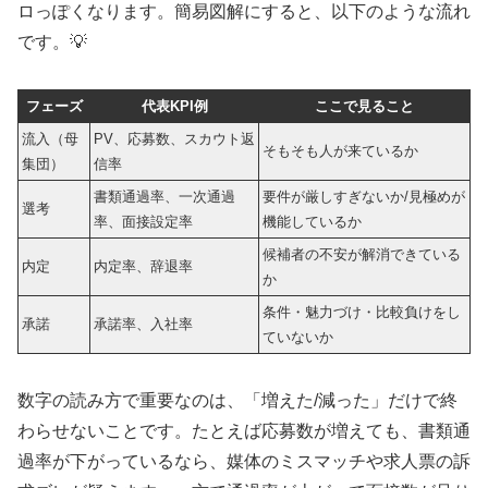
ロっぽくなります。簡易図解にすると、以下のような流れ
です。💡
フェーズ
代表KPI例
ここで見ること
流入（母
PV、応募数、スカウト返
そもそも人が来ているか
集団）
信率
書類通過率、一次通過
要件が厳しすぎないか/見極めが
選考
率、面接設定率
機能しているか
候補者の不安が解消できている
内定
内定率、辞退率
か
条件・魅力づけ・比較負けをし
承諾
承諾率、入社率
ていないか
数字の読み方で重要なのは、「増えた/減った」だけで終
わらせないことです。たとえば応募数が増えても、書類通
過率が下がっているなら、媒体のミスマッチや求人票の訴