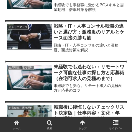
未経験でも事務職に受かるPCスキルと志
望動機、倍率対策を解説
戦略・IT・人事コンサル転職の違
キャリアアップ
いと選び方：激務度のリアルとケ
ース面接の勝ち筋
戦略・IT・人事コンサルの違いと激務
度、面接対策を解説
未経験でも迷わない：リモートワ
企業研究・選考理解
ーク可能な仕事の探し方と応募術
（在宅可求人の見極めまで）
未経験でも安心。リモート求人の見極め
方と応募のコツ
転職後に後悔しないチェックリス
企業研究・選考理解
ト決定版｜仕事内容・文化・年
収・通勤まで見抜く方法
仕事内容・文化・年収・通勤まで、入社
ホーム
検索
トップ
サイドバー
前に見抜く最終チェックリスト