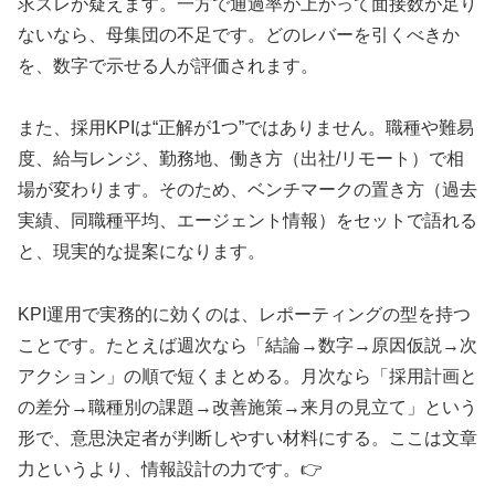
求ズレが疑えます。一方で通過率が上がって面接数が足り
ないなら、母集団の不足です。どのレバーを引くべきか
を、数字で示せる人が評価されます。
また、採用KPIは“正解が1つ”ではありません。職種や難易
度、給与レンジ、勤務地、働き方（出社/リモート）で相
場が変わります。そのため、ベンチマークの置き方（過去
実績、同職種平均、エージェント情報）をセットで語れる
と、現実的な提案になります。
KPI運用で実務的に効くのは、レポーティングの型を持つ
ことです。たとえば週次なら「結論→数字→原因仮説→次
アクション」の順で短くまとめる。月次なら「採用計画と
の差分→職種別の課題→改善施策→来月の見立て」という
形で、意思決定者が判断しやすい材料にする。ここは文章
力というより、情報設計の力です。👉