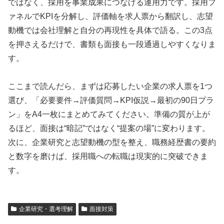
ではなく、採用を事業成果につなげる運用力です。採用フ
ァネルでKPIを分解し、評価軸を求人票から翻訳し、志望
動機では会社理解と自分の再現性を具体で語る。この3点
を押さえるだけで、書類も面接も一段通過しやすくなりま
す。
ここまで読んだら、まずは応募したい企業の求人票を1つ
選び、「必要要件→評価質問→KPI仮説→最初の90日プラ
ン」をA4一枚にまとめてみてください。準備の質が上が
るほど、面接は“暗記”ではなく“提案の場”に変わります。
次に、企業研究と志望動機の型を整え、職務経歴書の要約
と数字を磨けば、採用職への転職は現実的に突破できま
す。
企業研究・選考理解
面接対策