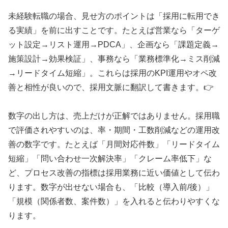
未経験転職の場合、見せ方のポイントは「採用に転用でき
る実績」を前に出すことです。たとえば営業なら「ターゲ
ット設定→リスト運用→PDCA」、企画なら「課題定義→
施策設計→効果検証」、事務なら「業務標準化→ミス削減
→リードタイム短縮」。これらは採用のKPI運用やオペ改
善と相性が良いので、採用文脈に翻訳して書きます。👉
数字の出し方は、売上だけが正解ではありません。採用職
で評価されやすいのは、率・期間・工数削減などの運用改
善の数字です。たとえば「月間対応件数」「リードタイム
短縮」「問い合わせ一次解決率」「クレーム率低下」な
ど、プロセス改善の指標は採用業務に近い価値として伝わ
ります。数字が出せない場合も、「比較（導入前/後）」
「規模（関係者数、案件数）」を入れると伝わりやすくな
ります。