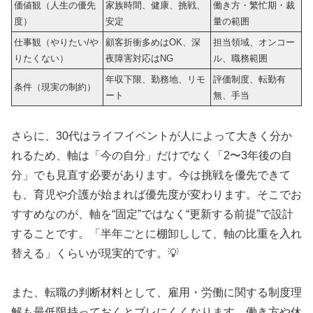
価値観（人生の優先
家族時間、健康、挑戦、
働き方・繁忙期・裁
度）
安定
量の範囲
仕事観（やりたい/や
顧客折衝多めはOK、深
担当領域、オンコー
りたくない）
夜障害対応はNG
ル、職務範囲
年収下限、勤務地、リモ
評価制度、転勤有
条件（現実の制約）
ート
無、手当
さらに、30代はライフイベントが人によって大きく分か
れるため、軸は「今の自分」だけでなく「2〜3年後の自
分」でも見直す必要があります。今は挑戦を優先できて
も、育児や介護が始まれば優先度が変わります。そこでお
すすめなのが、軸を“固定”ではなく“更新する前提”で設計
することです。「半年ごとに棚卸しして、軸の比重を入れ
替える」くらいが現実的です。💡
また、転職の判断材料として、雇用・労働に関する制度理
解も最低限持っておくとブレにくくなります。働き方や休