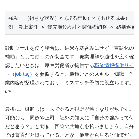
強み =（得意な状況）×（取る行動）×（出せる成果）

例：炎上案件 × 優先順位設計と関係者調整 × 納期遅延
診断ツールを使う場合は、結果を鵜呑みにせず「言語化の
補助」として使うのが安全です。職業理解や適性を広く確
認したいときは、厚生労働省が提供する
職業情報提供サイ
ト（job tag）
を参照すると、職種ごとのスキル・知識・作
業内容が整理されており、ミスマッチ予防に役立ちます。
👉
最後に、棚卸しは一人でやると視野が狭くなりがちです。
可能なら、同僚や上司、社外の知人に「自分の強みって何
だと思う？」と聞き、回答の共通点を拾いましょう。自分
では普通だと思っていることが、他者から見ると価値だっ