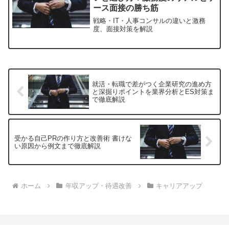
ース面接の勝ち筋
戦略・IT・人事コンサルの違いと激務
度、面接対策を解説
就活・転職で差がつく企業研究の進め方
と深掘りポイントを業界分析とES対策ま
で徹底解説
受かる自己PRの作り方と改善術 書けな
い原因から例文まで徹底解説
ホーム
年収アップ・待遇改善
キャリアアップ