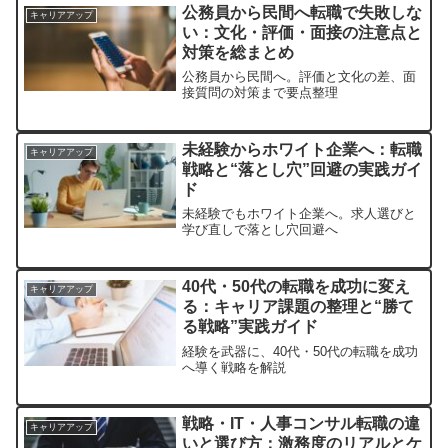
公務員から民間へ転職で失敗しな
キャリアアップ
い：文化・評価・面接の注意点と
対策を総まとめ
公務員から民間へ。評価と文化の差、面
接質問の対策まで要点整理
未経験からホワイト企業へ：転職
キャリアアップ
戦略と“落とし穴”回避の実践ガイ
ド
未経験でもホワイト企業へ。求人選びと
学び直しで落とし穴回避へ
40代・50代の転職を成功に変え
キャリアアップ
る：キャリア課題の整理と“勝て
る戦略”実践ガイド
経験を武器に、40代・50代の転職を成功
へ導く戦略を解説
戦略・IT・人事コンサル転職の違
キャリアアップ
いと選び方：激務度のリアルとケ