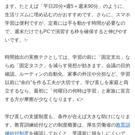
ます。たとえば「平日20分×週5＋週末90分」のように、
生活リズムに埋め込むのがおすすめです。さらに、スマホ
学習は便利ですが、定着には手を動かす時間が必要なの
で、週末だけでもPCで演習する枠を確保すると伸びやす
いです。✨
時間捻出の実務テクとしては、学習の前に「固定支出」な
らぬ「固定タスク」を減らす発想が効きます。会議の目的
確認、ルーティンの自動化、家事の外注や分担など、学習
以前に“余白”を作る工夫が大切です。学び直しを家庭と両
立するなら、最初に「何曜日の何時は学習」と家族に宣言
する方が摩擦が少なくなります。👉
学び直しの支援制度も、条件が合えば大きな助けになりま
す。教育訓練給付などの制度概要は、厚生労働省の
教育訓
練給付制度
を確認しておくと、受講前に損をしにくいで