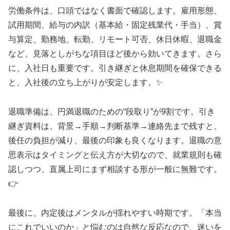
労働条件は、口頭ではなく書面で確認します。雇用形態、
試用期間、給与の内訳（基本給・固定残業代・手当）、賞
与算定、勤務地、転勤、リモート可否、休日休暇、退職金
など、見落としがちな項目ほど後から効いてきます。さら
に、入社日も重要です。引き継ぎと休息期間を確保できる
と、入社後の立ち上がりが安定します。✨
退職準備は、円満退職のための“段取り”が9割です。引き
継ぎ資料は、背景→手順→判断基準→連絡先まで残すと、
後任の負担が減り、最後の印象も良くなります。退職の意
思表示はタイミングと伝え方が大切なので、就業規則も確
認しつつ、直属上司にまず相談する形が一般に無難です。
👉
最後に、内定後はメンタルが揺れやすい時期です。「本当
にこれでいいのか」と悩むのは自然な反応なので、迷いを