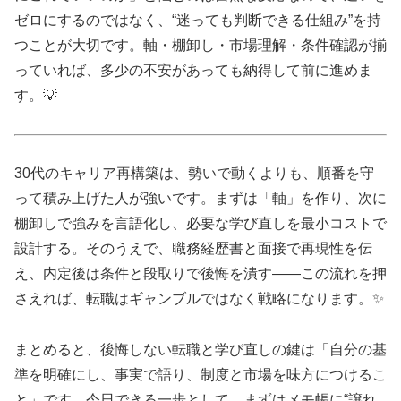
ゼロにするのではなく、“迷っても判断できる仕組み”を持
つことが大切です。軸・棚卸し・市場理解・条件確認が揃
っていれば、多少の不安があっても納得して前に進めま
す。💡
30代のキャリア再構築は、勢いで動くよりも、順番を守
って積み上げた人が強いです。まずは「軸」を作り、次に
棚卸しで強みを言語化し、必要な学び直しを最小コストで
設計する。そのうえで、職務経歴書と面接で再現性を伝
え、内定後は条件と段取りで後悔を潰す——この流れを押
さえれば、転職はギャンブルではなく戦略になります。✨
まとめると、後悔しない転職と学び直しの鍵は「自分の基
準を明確にし、事実で語り、制度と市場を味方につけるこ
と」です。今日できる一歩として、まずはメモ帳に“譲れ